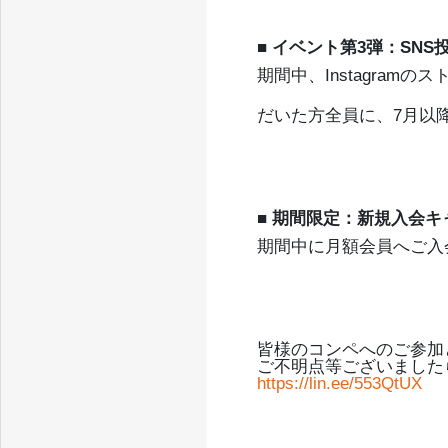
■ イベント第3弾：SNS
期間中、Instagram
だいた方全員に、7月以
■ 期間限定：新規入会キ
期間中に月額会員へご入会
皆様のコンペへのご参加
ご不明点等ございました
https://lin.ee/553QtUX