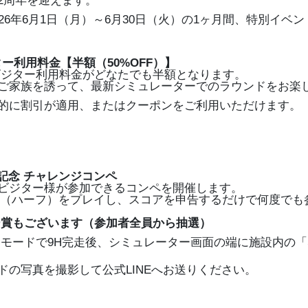
2周年を迎えます。
26年6月1日（月）～6月30日（火）の1ヶ月間、特別イベ
ター利用料金【半額（50%OFF）】
ビジター利用料金がどなたでも半額となります。
ご家族を誘って、最新シミュレーターでのラウンドをお楽
的に割引が適用、またはクーポンをご利用いただけます。
年記念 チャレンジコンペ
ビジター様が参加できるコンペを開催します。
H（ハーフ）をプレイし、スコアを申告するだけで何度でも
ー賞もございます（参加者全員から抽選）
モードで9H完走後、シミュレーター画面の端に施設内の「SUZ
ドの写真を撮影して公式LINEへお送りください。