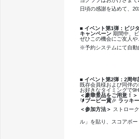
当クラブはおかげさまで
日頃の感謝を込めて、20
■ イベント第1弾：ビジ
キャンペーン
期間中、
ぜひこの機会にご友人や
※予約システムにて自動
■ イベント第2弾：2周
既存会員様および同伴の
お好きなタイミングで9
＜豪華景品をご用意！＞
🔰
ブービー賞
🎉
ラッキ
＜参加方法＞
ストローク
ル」を貼り、スコアボー