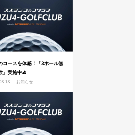
のコースを体感！「3ホール無
験」実施中⛳️
03.13
お知らせ