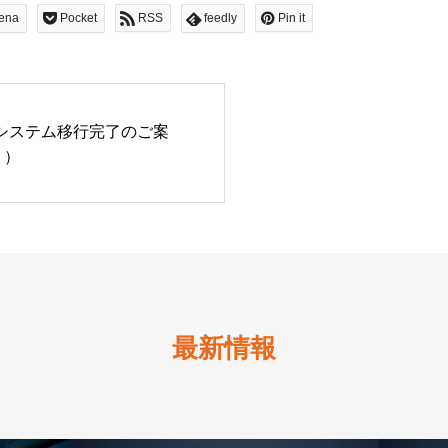
ena
Pocket
RSS
feedly
Pin it
システム移行完了のご案
り）
最新情報